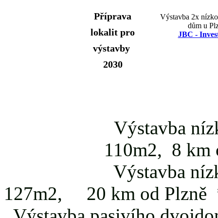
Příprava
Výstavba 2x nízko
dům u Pl
lokalit pro
JBC - Inves
výstavby
2030
Výstavba níz
110m2, 8 km 
Výstavba nízk
127m2, 20 km od Plzně 
Výstavba pasivího dvojdo