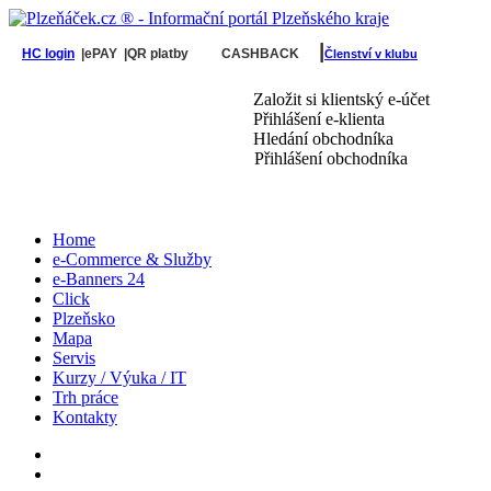
|
HC login
|ePAY
|QR platby
CASHBACK
Členství v klubu
Založit si klientský e-účet
Přihlášení e-klienta
Hledání obchodníka
Přihlášení obchodníka
Home
e-Commerce & Služby
e-Banners 24
Click
Plzeňsko
Mapa
Servis
Kurzy / Výuka / IT
Trh práce
Kontakty