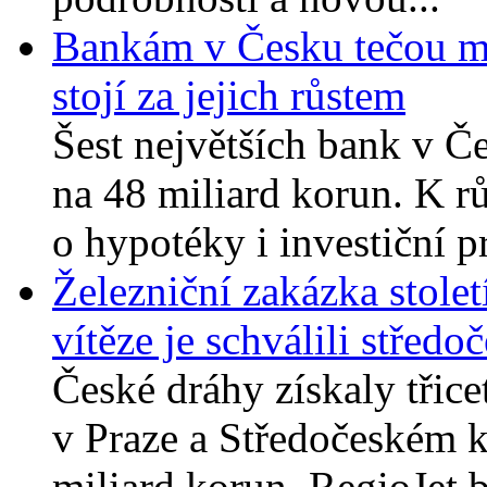
Bankám v Česku tečou mil
stojí za jejich růstem
Šest největších bank v Če
na 48 miliard korun. K rů
o hypotéky i investiční p
Železniční zakázka stole
vítěze je schválili středoč
České dráhy získaly třic
v Praze a Středočeském kr
miliard korun, RegioJet b