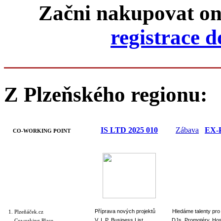
Začni nakupovat o
registrace 
Z Plzeňského regionu:
IS LTD 2025 010
Zábava
EX-P
CO-WORKING POINT
Příprava nových projektů
Hledáme talenty pro
1. Plzeňáček.cz
V. I. P. Business List
DJs, Promotéry, Ho
Coworking Place