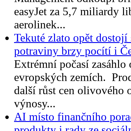
easyJet za 5,7 miliardy l
aerolinek...
Tekuté zlato opět dostojí
potraviny brzy pocítí i Č
Extrémní počasí zasáhlo 
evropských zemích. Prod
další růst cen olivového 
výnosy...
AI místo finančního porad
produkty i rady ze sociáln