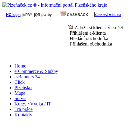
|
HC login
|ePAY
|QR platby
CASHBACK
Členství v klubu
Založit si klientský e-účet
Přihlášení e-klienta
Hledání obchodníka
Přihlášení obchodníka
Home
e-Commerce & Služby
e-Banners 24
Click
Plzeňsko
Mapa
Servis
Kurzy / Výuka / IT
Trh práce
Kontakty