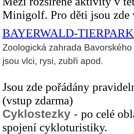
Mezi rozšířené aktivity v t
Minigolf. Pro děti jsou zde
BAYERWALD-TIERPARK.
Zoologická zahrada Bavorského le
jsou vlci, rysi, zubři apod.
Jsou zde pořádány pravidel
(vstup zdarma)
Cyklostezky -
po celé obl
spojení cykloturistiky.