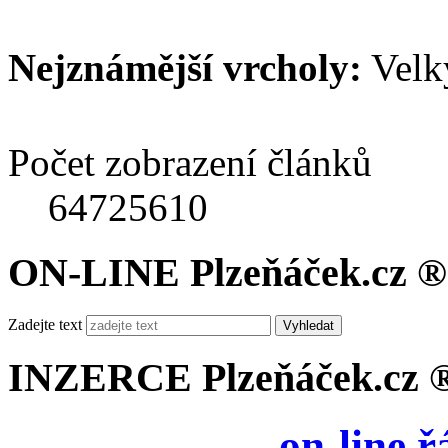
Nejznámější vrcholy:
Velk
Počet zobrazení článků
64725610
ON-LINE Plzeňáček.cz ®
Zadejte text
Vyhledat
INZERCE Plzeňáček.cz 
on-line 