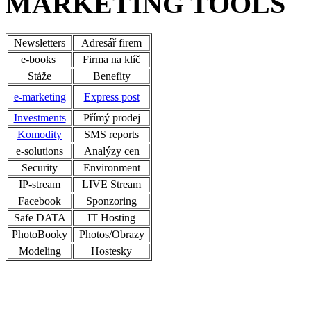
MARKETING TOOLS
Newsletters
Adresář firem
e-books
Firma na klíč
Stáže
Benefity
e-marketing
Express post
Investments
Přímý prodej
Komodity
SMS reports
e-solutions
Analýzy cen
Security
Environment
IP-stream
LIVE Stream
Facebook
Sponzoring
Safe DATA
IT Hosting
PhotoBooky
Photos/Obrazy
Modeling
Hostesky