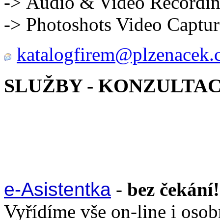
-> Audio & Video Recordi
-> Photoshots Video Captur
katalogfirem@plzenacek.
SLUŽBY - KONZULTA
e-Asistentka
-
bez čekání!
Vyřídíme vše on-line i oso