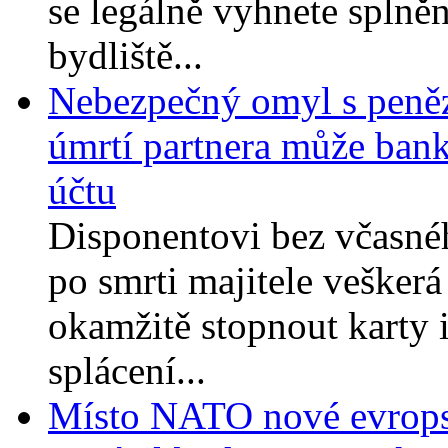
se legálně vyhnete splně
bydliště...
Nebezpečný omyl s peněz
úmrtí partnera může bank
účtu
Disponentovi bez včasné
po smrti majitele vešker
okamžitě stopnout karty i
splácení...
Místo NATO nové evropsk