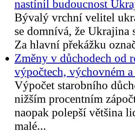
nastínil budoucnost Ukra
Bývalý vrchní velitel uk
se domnívá, že Ukrajina
Za hlavní překážku označi
Změny v důchodech od r
výpočtech, výchovném a 
Výpočet starobního důch
nižším procentním zápočt
naopak polepší většina li
malé...