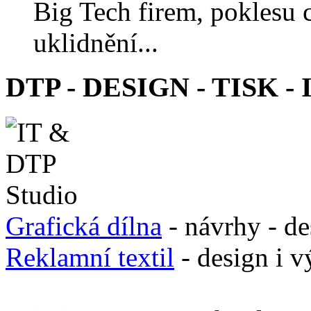
Big Tech firem, poklesu 
uklidnění...
DTP - DESIGN - TISK - 
Grafická dílna
- návrhy - de
Reklamní textil
- design i v