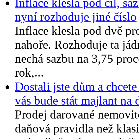
Inflace klesla pod cíl, s
nyní rozhoduje jiné číslo
Inflace klesla pod dvě pr
nahoře. Rozhoduje ta já
nechá sazbu na 3,75 procen
rok,...
Dostali jste dům a chcete
vás bude stát majlant na 
Prodej darované nemovit
daňová pravidla než kla