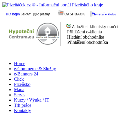
|
HC login
|ePAY
|QR platby
CASHBACK
Členství v klubu
Založit si klientský e-účet
Přihlášení e-klienta
Hledání obchodníka
Přihlášení obchodníka
Home
e-Commerce & Služby
e-Banners 24
Click
Plzeňsko
Mapa
Servis
Kurzy / Výuka / IT
Trh práce
Kontakty